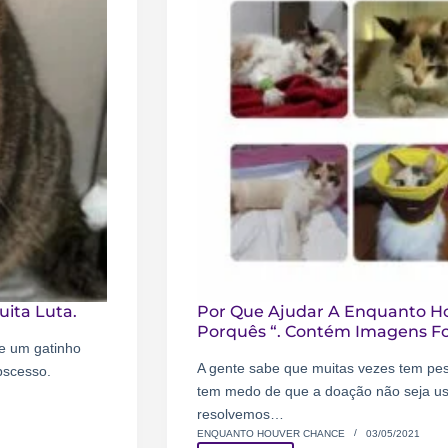
ita Luta.
Por Que Ajudar A Enquanto H
Porquês “. Contém Imagens Fo
e um gatinho
A gente sabe que muitas vezes tem p
bscesso.
tem medo de que a doação não seja usa
resolvemos…
ENQUANTO HOUVER CHANCE
03/05/2021