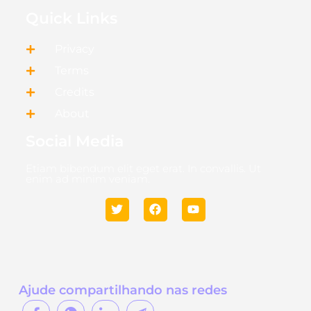
Quick Links
Privacy
Terms
Credits
About
Social Media
Etiam bibendum elit eget erat. In convallis. Ut
enim ad minim veniam.
Ajude compartilhando nas redes