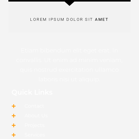
LOREM IPSUM DOLOR SIT
AMET
Etiam bibendum elit eget erat. In
convallis. Ut enim ad minim veniam,
quis nostrud exercitation ullamco
laboris nisi ut aliquip.
Quick Links
Contact
About Us
Projects
Services