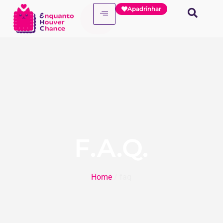
Apadrinhar
F.A.Q.
Home
/ faq