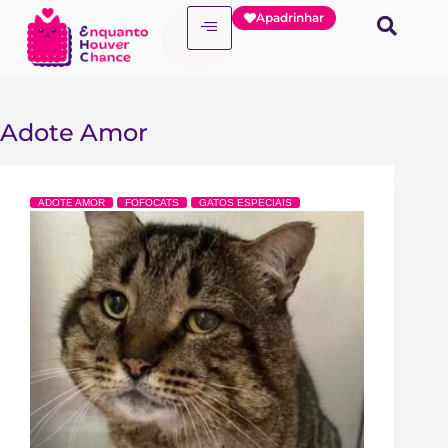
Apadrinhar
Adote Amor
ADOTE AMOR
FOFOCATS
GATOS ESPECIAIS