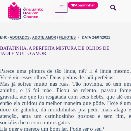
Apadrinhar
EHC-
ADOTADOS
/
ADOTE AMOR
/
FILHOTES
DATA
24/07/2021
BATATINHA, A PERFEITA MISTURA DE OLHOS DE
JADI E MUITO AMOR
Parece uma pintura de tão linda, né? E é linda mesmo.
Você viu esses olhos? Duas pedras de jadi perfeitas!
Mas já sofreu muito nas ruas. Tão novinha, só tem um
aninho, e já foi mãe. Ficou ao relento, passou fome
gravida, até que foi resgatada com seus bebês, que até em
então ela cuidou da melhor maneira que pôde. Hoje é um
doce de gatinha, dá mordidinhas pra pedir mais afago e
atenção, ama um carinhosinho gostoso e sem fim, e
socializa bem com outros gatos.
Ela quer e merece um bom lar. Pode ser o seu?