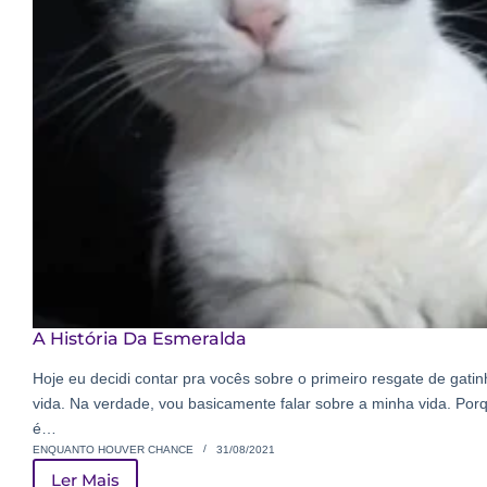
A História Da Esmeralda
Hoje eu decidi contar pra vocês sobre o primeiro resgate de gatin
vida. Na verdade, vou basicamente falar sobre a minha vida. Por
é…
ENQUANTO HOUVER CHANCE
31/08/2021
Ler Mais