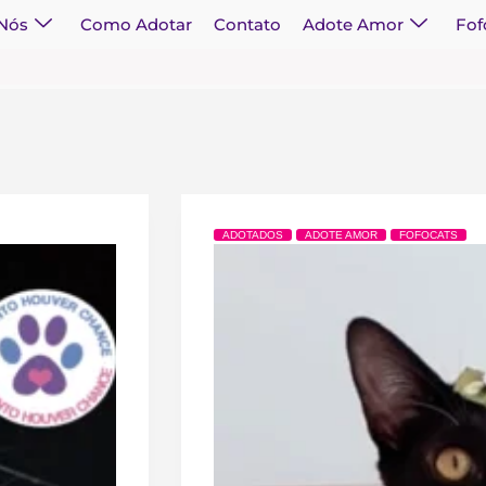
 Nós
Como Adotar
Contato
Adote Amor
Fof
ADOTADOS
ADOTE AMOR
FOFOCATS